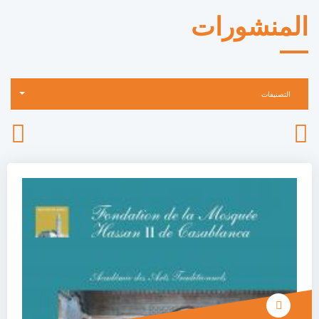
المنشورات
التصنيفات
إجراأت المؤتمرات و الأيام الدراسية
كتالوجات المعرض
كتاب المسجد
المديح و السماع
النشرة الإخبارية
منشورات المعرض الثقافي
تقرير مجلس مؤسسة مسجد الحسن الثاني
أبحاث / أعمال المؤلفين