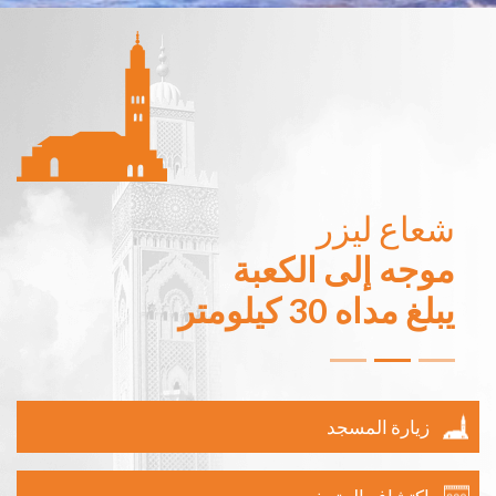
شعاع ليزر
في العالم
موجه إلى الكعبة
تمتد على مساحة
2 هكتار
بعلو 200 متر
يبلغ مداه 30 كيلومتر
زيارة المسجد