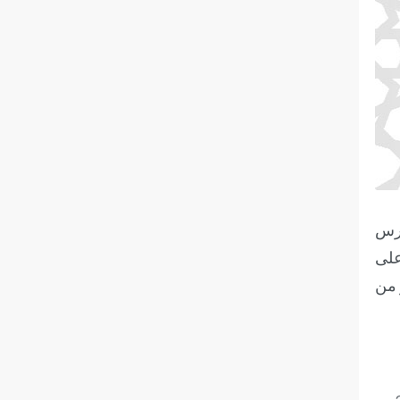
 الحسن الثاني، في 25 من رمضان 1414 الموافق ل 8 مارس
على
بير من