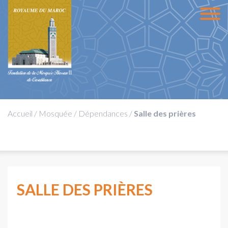
Accueil
/
Mosquée
/
Dépendances
/
Salle des prières
SALLE DES PRIÈRES