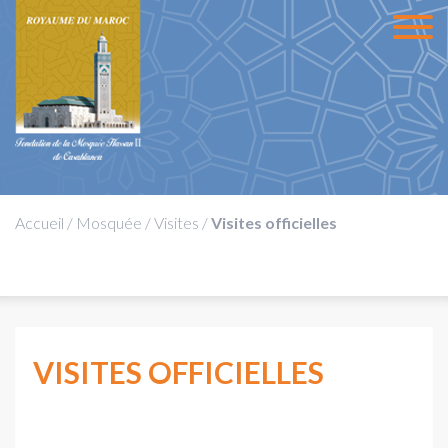
Accueil
/
Mosquée
/
Visites
/
Visites officielles
VISITES OFFICIELLES