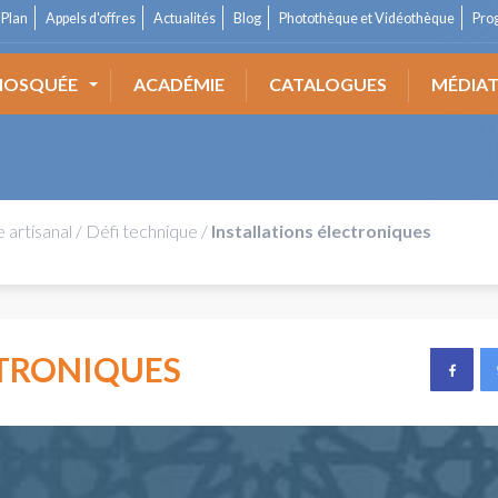
Plan
Appels d'offres
Actualités
Blog
Photothèque et Vidéothèque
Pro
OSQUÉE
ACADÉMIE
CATALOGUES
MÉDIA
e artisanal
/
Défi technique
/
Installations électroniques
CTRONIQUES