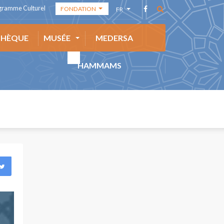
gramme Culturel
FONDATION
FR
FONDATION
AR
THÈQUE
MUSÉE
MEDERSA
ACADÉMIE DES
EN
ARTS
ES
HAMMAMS
MÉDIATHÈQUE