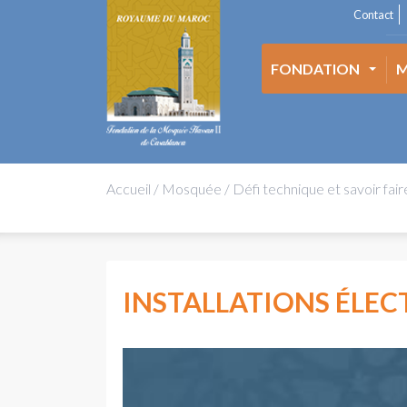
Contact
FONDATION
M
Accueil
/
Mosquée
/
Défi technique et savoir fair
INSTALLATIONS ÉLE