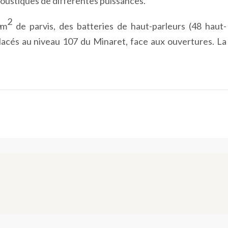
 acoustiques de différentes puissances.
2
0m
de parvis, des batteries de haut-parleurs (48 haut-
placés au niveau 107 du Minaret, face aux ouvertures. La