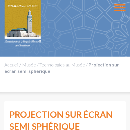
Accueil
/
Musée
/
Technologies au Musée
/
Projection sur
écran semi sphérique
PROJECTION SUR ÉCRAN
SEMI SPHÉRIQUE