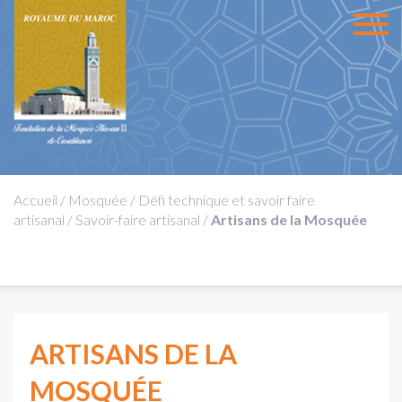
Accueil
/
Mosquée
/
Défi technique et savoir faire
artisanal
/
Savoir-faire artisanal
/
Artisans de la Mosquée
ARTISANS DE LA
MOSQUÉE