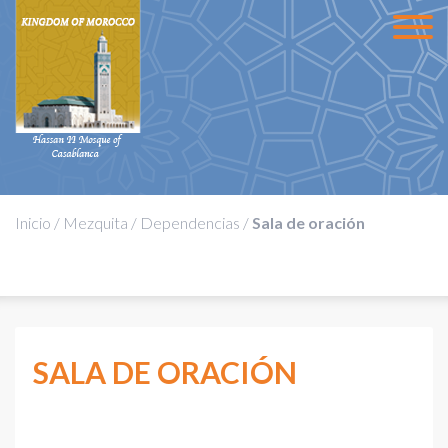
Inicio
/
Mezquita
/
Dependencias
/
Sala de oración
SALA DE ORACIÓN