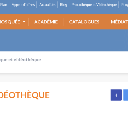
Plan
Appels d'offres
Actualités
Blog
Photothèque et Vidéothèque
Pro
OSQUÉE
ACADÉMIE
CATALOGUES
MÉDIA
que et vidéothèque
IDÉOTHÈQUE