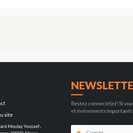
NEWSLETT
ct
Restez connecté(e)! Si vous
et événements importants 
u site
ard Moulay Youssef،