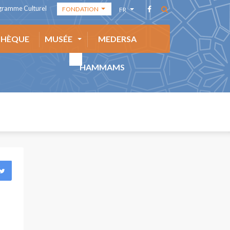
gramme Culturel
FONDATION
FR
FONDATION
AR
THÈQUE
MUSÉE
MEDERSA
ACADÉMIE DES
EN
ARTS
ES
HAMMAMS
MÉDIATHÈQUE