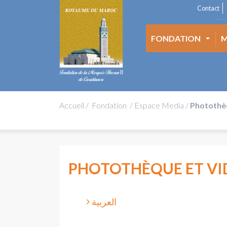
Contact
FONDATION
M
Accueil
/
Fondation
/
Espace Media
/
Photothè
PHOTOTHÈQUE ET V
العربية