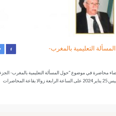
اير 2024: " حول المسألة التعليمية بالمغرب-
اء محاضرة في موضوع "حول المسألة التعليمية بالمغرب- الجزء
الثاني" للأستاذ عبد الإله مصدق وذلك يوم الخميس 25 يناير 2024 على الساعة الرابعة زوالا بقاعة المحاضرات