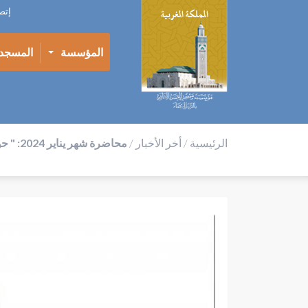
إتص
المؤسسة
المسجد
الرئيسية
/
أخر الأخبار
/
محاضرة شهر يناير 2024: " حول المسألة التعليمية بالمغرب- الجزء الثاني"/ ذ. عبد الإله مصدق