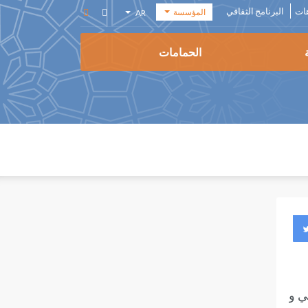
هات
البرنامج الثقافي
المؤسسة
AR
أكاديمية
EN
الفنون
الحمامات
FR
المؤسسة
ES
المكتبة
الوسائطية
ي و