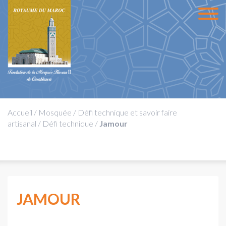
Accueil
/
Mosquée
/
Défi technique et savoir faire
artisanal
/
Défi technique
/
Jamour
JAMOUR