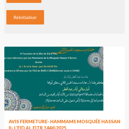
AVIS FERMETURE- HAMMAMS MOSQUÉE HASSAN
II- L'EID AL FITR 1446\2025