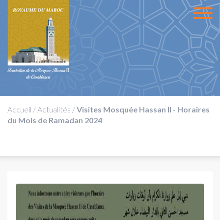
Accueil
/
Actualités
/
Visites Mosquée Hassan II - Horaires
du Mois de Ramadan 2024