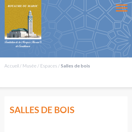
Accueil
/
Musée
/
Espaces
/
Salles de bois
SALLES DE BOIS