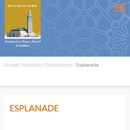
Accueil
/
Mosquée
/
Dépendances
/
Esplanade
ESPLANADE